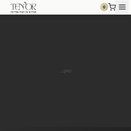
0
טוען...