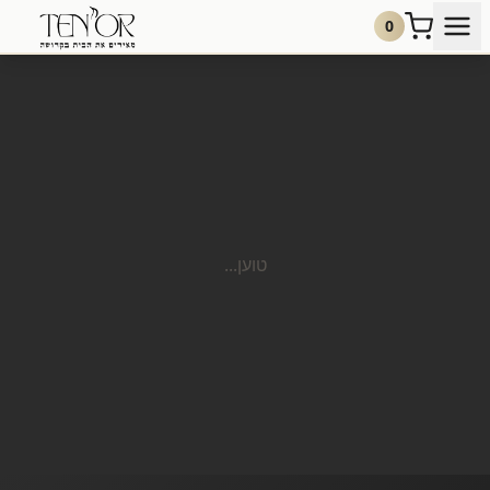
0
טוען...